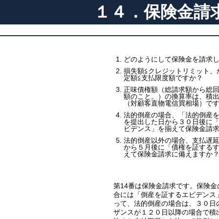
１４．保険金請
どのようにして保険金を請求
損失額≦クレジットリミット、
定額≦支払限度額ですか？
正味債権額（総請求額から総
額のこと。）の換算率は、積出
（対顧客直物電信買相場）で
法的倒産の場合、「法的倒産
を提出した日から３０日後に
ビデンス」を揃えて保険金請
法的倒産以外の場合、支払遅
から５月後に「債権を証する
えて保険金請求に備えますか
第14番は保険金請求です。保険
合には「倒産を証するエビデンス
って、法的倒産の場合は、３０日
ザンスが１２０日以降の場合で積