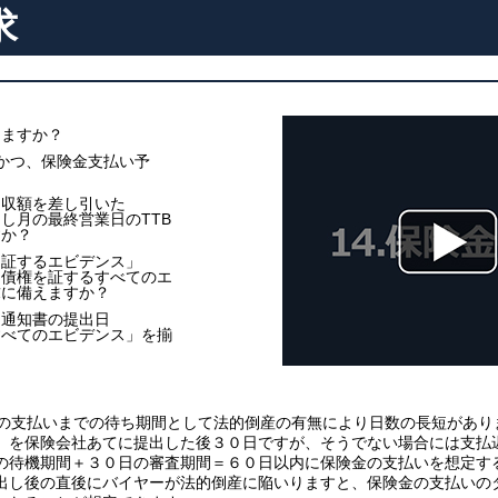
求
しますか？
かつ、保険金支払い予
回収額を差し引いた
し月の最終営業日のTTB
すか？
を証するエビデンス」
「債権を証するすべてのエ
求に備えますか？
延通知書の提出日
すべてのエビデンス」を揃
？
金の支払いまでの待ち期間として法的倒産の有無により日数の長短があり
」を保険会社あてに提出した後３０日ですが、そうでない場合には支払
の待機期間＋３０日の審査期間＝６０日以内に保険金の支払いを想定す
出し後の直後にバイヤーが法的倒産に陥いりますと、保険金の支払いの