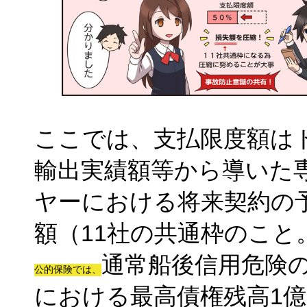
ここでは、支払限度額は
輸出実績額等から導いた
ヤーにおける将来契約の
額（11社の共通枠のこと
通常船後信用危険
公的保険では、
における最高債権残高1億円