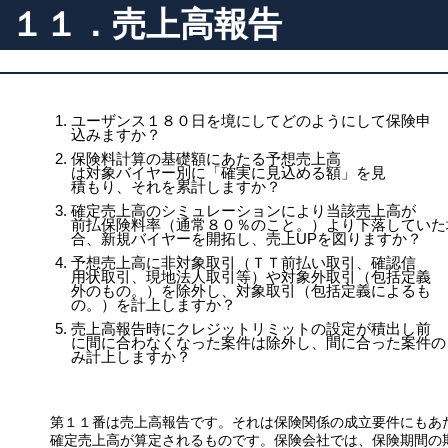
１１．売上高報告
ユーザンス１８０日を境にしてどのようにして保険申
込みますか？
保険料計算の基礎額にあたる予想売上高
は対象バイヤー別に「確実に見込める額」を見
積もり、それを累計しますか？
確定売上高のシミュレーションにより当該売上高が
前払保険料率（通常８０％のこと。）より下落していた
合、新規バイヤーを開拓し、売上UPを図りますか？
予想売上高に非対象取引（ＴＴ前払い取引、確認信
用状取引、現地法人取引等）や対象外取引（包括定義
外のもの。）を除外し、対象取引（包括定義によるも
の。）を計上しますか？
売上高報告時にクレジットリミットの設定が積出し前
に間に合わなくなった案件は除外し、間に合った案件の
み計上しますか？
第１１番は売上高報告です。それは保険関係の成立要件にもあ
確定売上高が算定されるものです。保険会社では、保険期間の