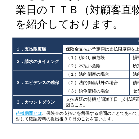
業日のＴＴＢ（対顧客直
を紹介しております。
１．支払限度額
保険金支払い予定額は支払限度額を
（１）積出し前危険
損
２．請求のタイミング
（２）不払い危険
所
（１）法的倒産の場合
法
３．エビデンスの確保
（２）法的倒産以外の場合
債
（３）紛争債権の場合
セ
支払遅延の待機期間満了日（支払遅
３．カウントダウン
図ること。
待機期間とは
、保険金の支払いを留保する期間のことであって
対して確認資料の提出後３０日のことを言います。